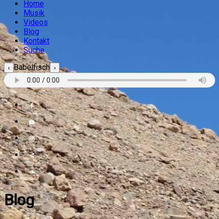
Home
Musik
Videos
Blog
Kontakt
Suche
Babelfisch
‹
›
Blog