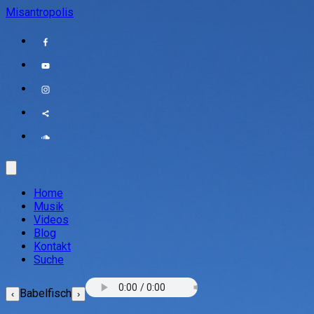
Misantropolis
Home
Musik
Videos
Blog
Kontakt
Suche
Babelfisch
‹
›