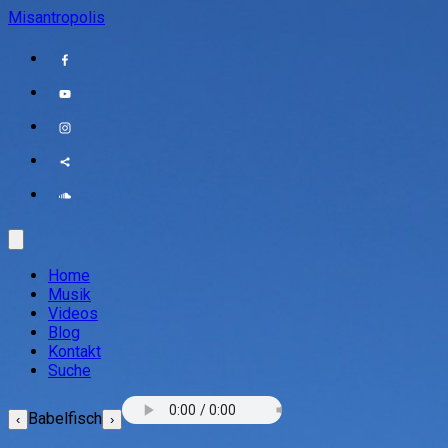
Misantropolis
Home
Musik
Videos
Blog
Kontakt
Suche
Babelfisch
‹
›