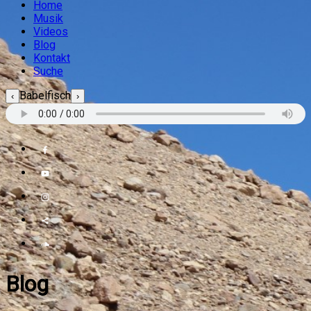
Home
Musik
Videos
Blog
Kontakt
Suche
Babelfisch
‹
›
Blog