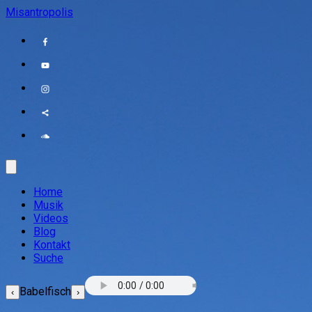
Misantropolis
Home
Musik
Videos
Blog
Kontakt
Suche
Babelfisch
‹
›