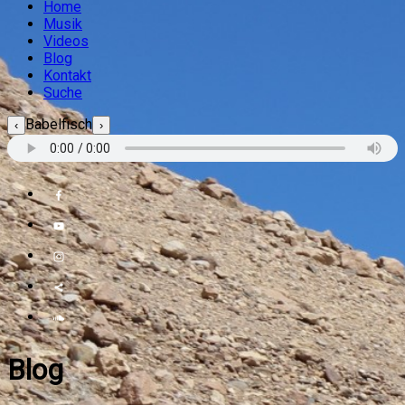
Home
Musik
Videos
Blog
Kontakt
Suche
Babelfisch
‹
›
Blog