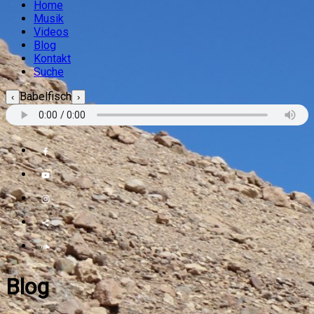
Home
Musik
Videos
Blog
Kontakt
Suche
Babelfisch
‹
›
Blog