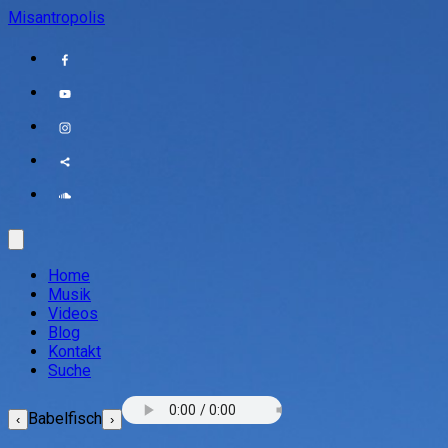
Misantropolis
Home
Musik
Videos
Blog
Kontakt
Suche
Babelfisch
‹
›