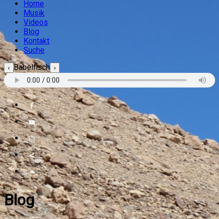
Home
Musik
Videos
Blog
Kontakt
Suche
Babelfisch
‹
›
Blog