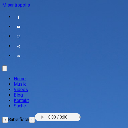
Misantropolis
Home
Musik
Videos
Blog
Kontakt
Suche
Babelfisch
‹
›