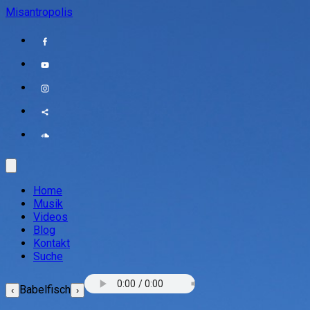
Misantropolis
Home
Musik
Videos
Blog
Kontakt
Suche
Babelfisch
‹
›