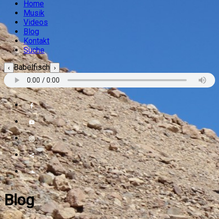
Home
Musik
Videos
Blog
Kontakt
Suche
Babelfisch
‹
›
Blog