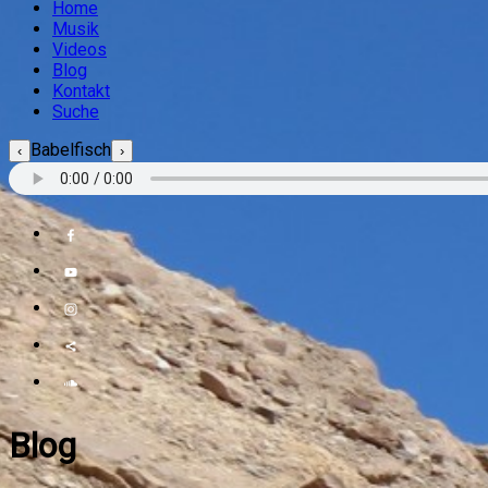
Home
Musik
Videos
Blog
Kontakt
Suche
Babelfisch
‹
›
Blog