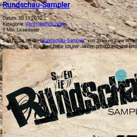
Rundschau-Sampler
Datum:
30.11.2010
Kategorie:
Veröffentlichungen
1
Min. Lesedauer
Seit heute ist der
"Rundschau-Sampler"
von
Spoken View
erhäl
Deren Song "Lego Ego" habe ich vor Jahren produziert, und end