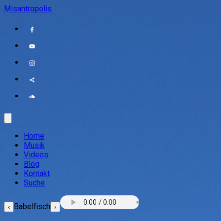
Misantropolis
Home
Musik
Videos
Blog
Kontakt
Suche
Babelfisch
‹
›