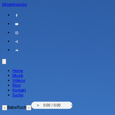
Misantropolis
Home
Musik
Videos
Blog
Kontakt
Suche
Babelfisch
‹
›