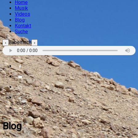
Home
Musik
Videos
Blog
Kontakt
Suche
Babelfisch
‹
›
Blog