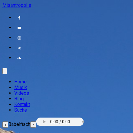
Misantropolis
Home
Musik
Videos
Blog
Kontakt
Suche
Babelfisch
‹
›