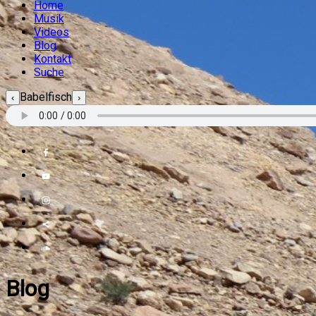
Home
Musik
Videos
Blog
Kontakt
Suche
Babelfisch
‹
›
Blog