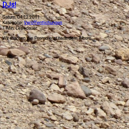
DJs!
Datum:
04.12.2011
Kategorie:
Veröffentlichungen
1
Min. Lesedauer
Wir machen die Promo erst nach dem Album: