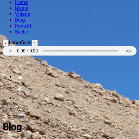
Home
Musik
Videos
Blog
Kontakt
Suche
Babelfisch
‹
›
Blog