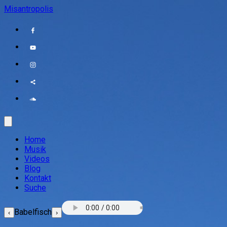
Misantropolis
Home
Musik
Videos
Blog
Kontakt
Suche
Babelfisch
‹
›