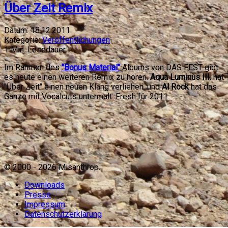
Über Zeit Remix
Datum:
18.12.2011
Kategorie:
Veröffentlichungen
1
Min. Lesedauer
Im Rahmen des
"Bonus Material"
Albums von DAS FEST gibt
es heute einen weiteren Remix zu hören.
Aqua Luminus III.
hat
"Über Zeit" einen neuen Klang verliehen, und
Al Rock
hat das
Ganze mit Vocalcuts untermalt. Fresh für 2011.
© 2000 -
2026
Misanthrop.
Downloads
Presse
Impressum
Datenschutzerklärung