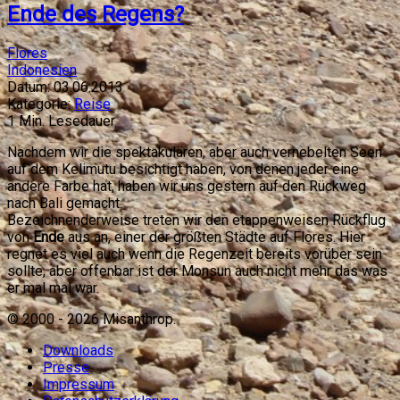
Ende des Regens?
Flores
Indonesien
Datum:
03.06.2013
Kategorie:
Reise
1
Min. Lesedauer
Nachdem wir die spektakulären, aber auch vernebelten Seen
auf dem Kelimutu besichtigt haben, von denen jeder eine
andere Farbe hat, haben wir uns gestern auf den Rückweg
nach Bali gemacht.
Bezeichnenderweise treten wir den etappenweisen Rückflug
von
Ende
aus an, einer der größten Städte auf Flores. Hier
regnet es viel auch wenn die Regenzeit bereits vorüber sein
sollte, aber offenbar ist der Monsun auch nicht mehr das was
er mal mal war.
© 2000 -
2026
Misanthrop.
Downloads
Presse
Impressum