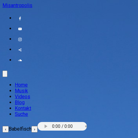
Misantropolis
Home
Musik
Videos
Blog
Kontakt
Suche
Babelfisch
‹
›