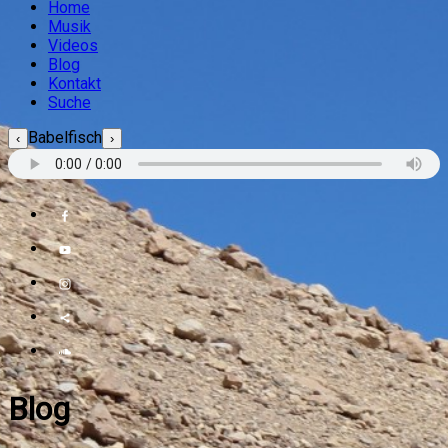
Home
Musik
Videos
Blog
Kontakt
Suche
Babelfisch
‹
›
Blog