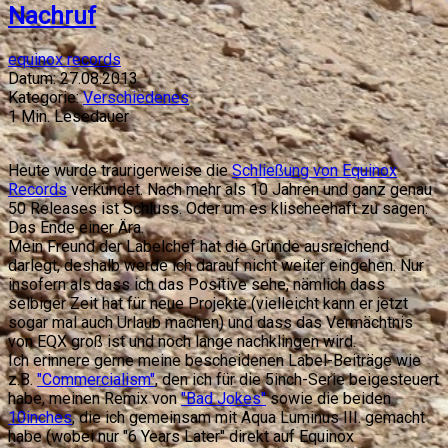
Nachruf
equinox records
Datum:
27.08.2013
Kategorie:
Verschiedenes
1
Min. Lesedauer
Heute wurde traurigerweise die
Schließung von Equinox
Records
verkündet. Nach mehr als 10 Jahren und ganz genau
50 Releases ist Schluss. Oder um es klischeehaft zu sagen:
Das Ende einer Ära.
Mein Freund der Labelchef hat die Gründe ausreichend
darlegt, deshalb werde ich darauf nicht weiter eingehen. Nur
insofern als dass ich das Positive sehe, nämlich dass
selbiger Zeit hat für neue Projekte (vielleicht kann er jetzt
sogar mal auch Urlaub machen) und dass das Vermächtnis
von EQX groß ist und noch lange nachklingen wird.
Ich erinnere gerne meine bescheidenen Label-Beiträge wie
z.B.
"Commercialism"
, den ich für die 5inch-Serie beigesteuert
habe, meinen Remix von
"Bad Jokes"
sowie die beiden
10inches
, die ich gemeinsam mit Aqua Luminus III. gemacht
habe (wobei nur "6 Years Later" direkt auf Equinox