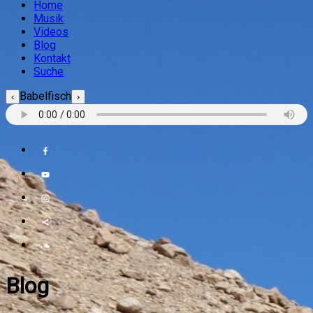
Home
Musik
Videos
Blog
Kontakt
Suche
Babelfisch
‹
›
Blog