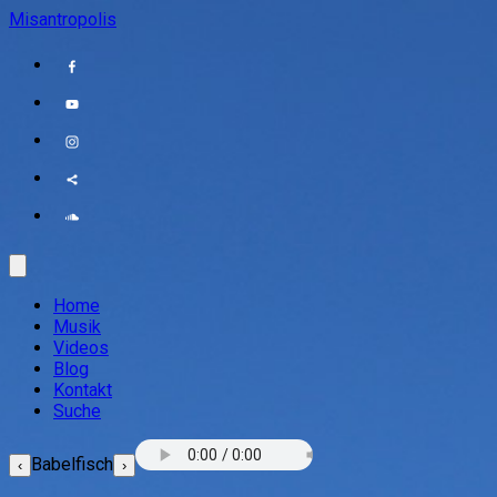
Misantropolis
Home
Musik
Videos
Blog
Kontakt
Suche
Babelfisch
‹
›