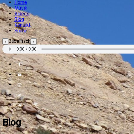
Home
Musik
Videos
Blog
Kontakt
Suche
Babelfisch
‹
›
Blog