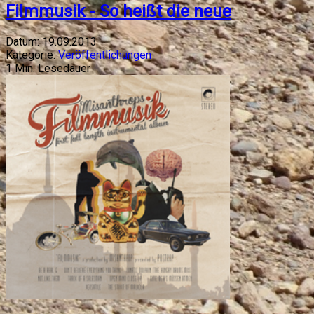
Filmmusik - So heißt die neue
Datum:
19.09.2013
Kategorie:
Veröffentlichungen
1
Min. Lesedauer