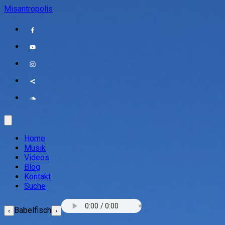
Misantropolis
Home
Musik
Videos
Blog
Kontakt
Suche
Babelfisch
‹
›