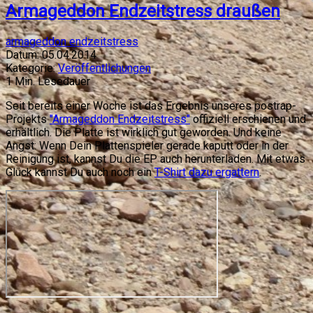
Armageddon Endzeitstress draußen
armageddon endzeitstress
Datum:
05.04.2014
Kategorie:
Veröffentlichungen
1
Min. Lesedauer
Seit bereits einer Woche ist das Ergebnis unseres postrap-
Projekts
"Armageddon Endzeitstress"
offiziell erschienen und
erhältlich. Die Platte ist wirklich gut geworden. Und keine
Angst: Wenn Dein Plattenspieler gerade kaputt oder in der
Reinigung ist, kannst Du die EP auch herunterladen. Mit etwas
Glück kannst Du auch noch ein
T-Shirt dazu ergattern
.