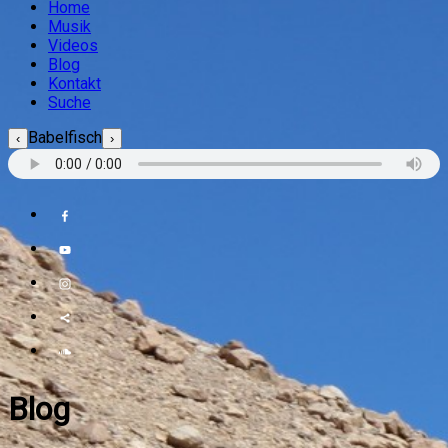
Home
Musik
Videos
Blog
Kontakt
Suche
Babelfisch
‹
›
Blog