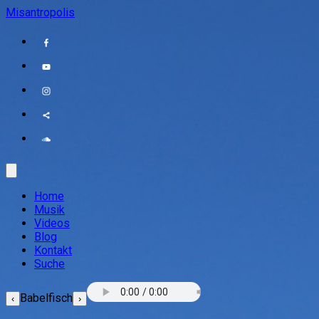
Misantropolis
Home
Musik
Videos
Blog
Kontakt
Suche
Babelfisch
‹
›