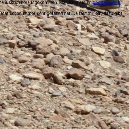
Manuskrip) herausgekommen. Man kann sie im
postrap-Shop
eat schon immer sehr gefallen hat. Da fällt mir ein, dazu gibt