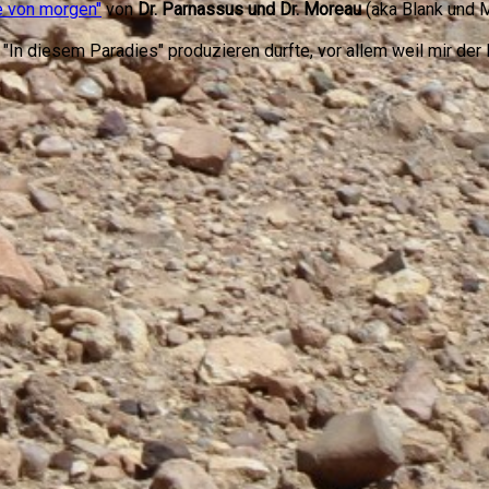
e von morgen"
von
Dr. Parnassus und Dr. Moreau
(aka Blank und 
In diesem Paradies" produzieren durfte, vor allem weil mir der B