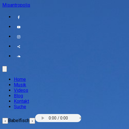
Misantropolis
Home
Musik
Videos
Blog
Kontakt
Suche
Babelfisch
‹
›