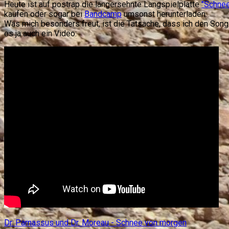
Heute ist auf postrap die langersehnte Langspielplatte
"Schne
kaufen oder sogar bei
Bandcamp
umsonst herunterladen.
Was mich besonders freut, ist die Tatsache, dass ich den Song "
es ja auch ein Video:
Dr. Parnassus und Dr. Moreau - Schnee von morgen