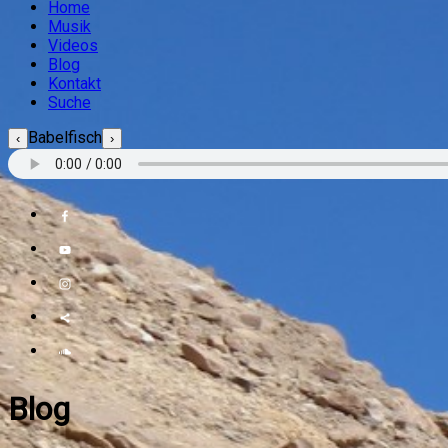
Home
Musik
Videos
Blog
Kontakt
Suche
Babelfisch
‹
›
Blog