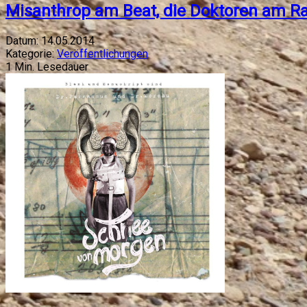
Misanthrop am Beat, die Doktoren am R
Datum:
14.05.2014
Kategorie:
Veröffentlichungen
1
Min. Lesedauer