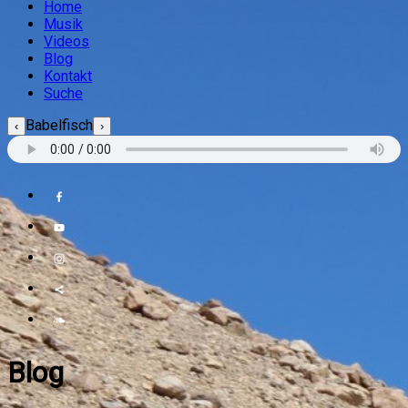
Home
Musik
Videos
Blog
Kontakt
Suche
Babelfisch
‹
›
Blog