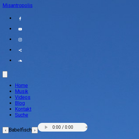
Misantropolis
Home
Musik
Videos
Blog
Kontakt
Suche
Babelfisch
‹
›