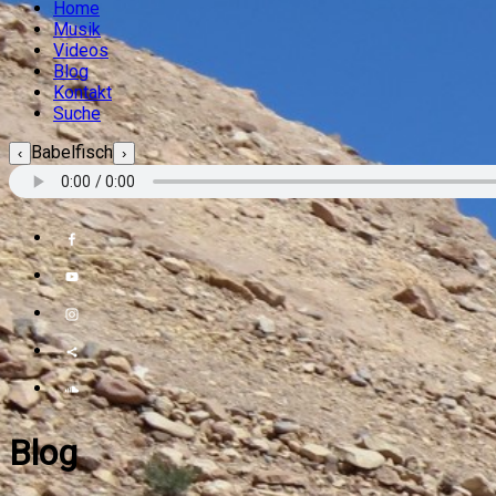
Home
Musik
Videos
Blog
Kontakt
Suche
Babelfisch
‹
›
Blog