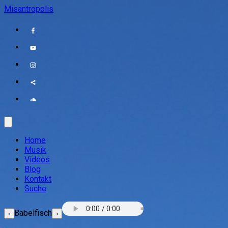
Misantropolis
Home
Musik
Videos
Blog
Kontakt
Suche
Babelfisch
‹
›