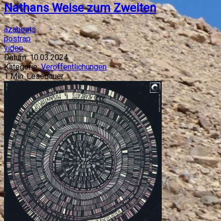
Nathans Weise zum Zweiten
azabeats
postrap
video
Datum:
10.03.2024
Kategorie:
Veröffentlichungen
1
Min. Lesedauer