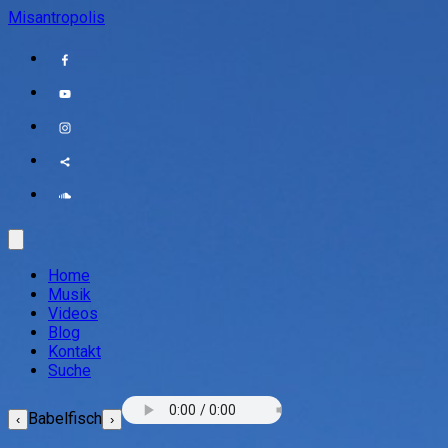
Misantropolis
Home
Musik
Videos
Blog
Kontakt
Suche
Babelfisch
‹
›