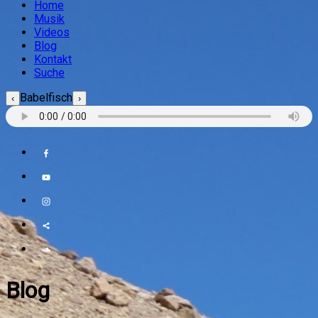
Home
Musik
Videos
Blog
Kontakt
Suche
Babelfisch
‹
›
Blog