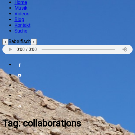
Home
Musik
Videos
Blog
Kontakt
Suche
Babelfisch
‹
›
Tag:
collaborations