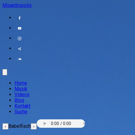
Misantropolis
Home
Musik
Videos
Blog
Kontakt
Suche
Babelfisch
‹
›