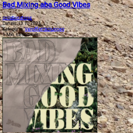
Bad Mixing aba Good Vibes
collaborations
Datum:
13.10.2021
Kategorie:
Veröffentlichungen
1
Min. Lesedauer