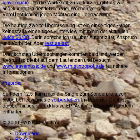
leave.music
. Um die Wartezeit zu verkürzen, gibt es wie
angekündigt in den letzten vier Wochen vor der
Veröffentlichung jeden Montag eine Überraschung.
Die heutige zweite Überraschung ist ein einseitiges - aber
keinesfalls einseitiges - Interview mit mir in der aktuellen
Juice 06/08
. Darin spreche ich u.a. über Autentizität, Anspruch
und Vorbilder. Aber
lest selbst
.
Die nächsten Überraschungen kommen bald und werden
fresh, also bleibt auf dem Laufenden und besucht
www.leavemusic.de
und
www.misantropolis.de
für nähere
Informationen.
Preorder
Seit dem 12.5. kann man die Single zum Sonderpreis von
5,90€ bei leave.music
vorbestellen
. Im Preorder-Deal ist
darüber hinaus die exklusive EP "Asien" mit 9 neuen Liedern
enthalten.
© 2000 -
2026
Misanthrop.
Downloads
Presse