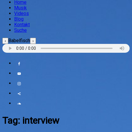
Home
Musik
Videos
Blog
Kontakt
Suche
Babelfisch
‹
›
Tag:
interview