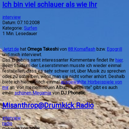
Ich bin viel schlauer als wie Ihr
interview
Datum:
07.10.2008
Kategorie:
Surfen
1
Min. Lesedauer
Jetzt.de
hat
Omega Takeshi
von
88:Komaflash
bzw.
Egogrill
und mich interviewt.
Das Ergebnis samt interessanter Kommentare findet Ihr
hier
.
Beim Studium der Leserstimmen musste ich wieder einmal
feststellen, dass es sehr schwer ist, über Musik zu sprechen
oder zu schreiben, wenn man sie nicht vorher anhört. Deshalb
biete ich hiermit noch einmal
ausgewählte Hörbeispiele von
mir
an. Von meinem neuen Album "Leseliste" gibt es auch
einen
schönen Megamix
von
DJ Phonatic
.
Misanthrop@Drumkick Radio
interview
radio
Datum:
27.05.2008