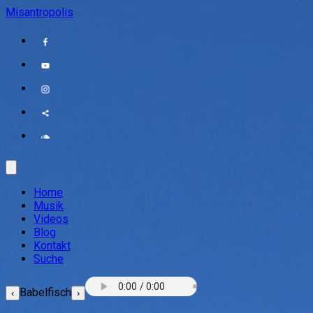
Misantropolis
Home
Musik
Videos
Blog
Kontakt
Suche
Babelfisch
‹
›