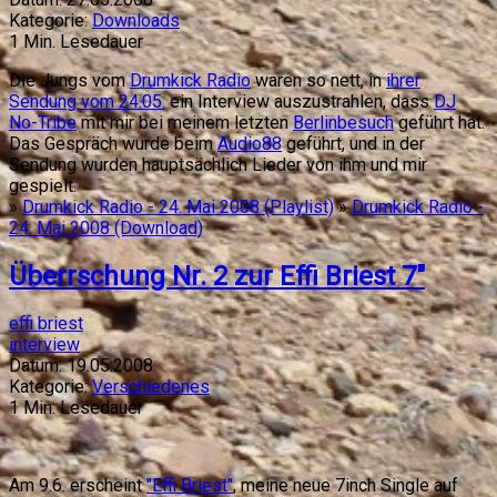
Kategorie:
Downloads
1
Min. Lesedauer
Die Jungs vom
Drumkick Radio
waren so nett, in
ihrer
Sendung vom 24.05.
ein Interview auszustrahlen, dass
DJ
No-Tribe
mit mir bei meinem letzten
Berlinbesuch
geführt hat.
Das Gespräch wurde beim
Audio88
geführt, und in der
Sendung wurden hauptsächlich Lieder von ihm und mir
gespielt.
»
Drumkick Radio - 24. Mai 2008 (Playlist)
»
Drumkick Radio -
24. Mai 2008 (Download)
Überrschung Nr. 2 zur Effi Briest 7"
effi briest
interview
Datum:
19.05.2008
Kategorie:
Verschiedenes
1
Min. Lesedauer
Am 9.6. erscheint
"Effi Briest"
, meine neue 7inch Single auf