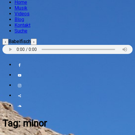
Home
Musik
Videos
Blog
Kontakt
Suche
Babelfisch
‹
›
Tag:
minor