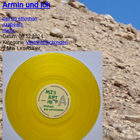
Armin und ich
pay no attention
azabeats
minor
Datum:
08.12.2024
Kategorie:
Veröffentlichungen
1
Min. Lesedauer