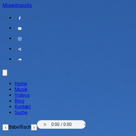
Misantropolis
Home
Musik
Videos
Blog
Kontakt
Suche
Babelfisch
‹
›