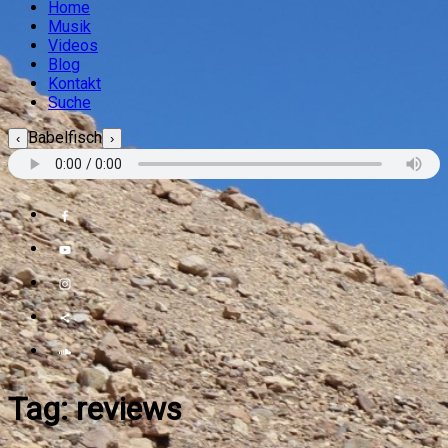
Home
Musik
Videos
Blog
Kontakt
Suche
Babelfisch
‹
›
Tag:
reviews