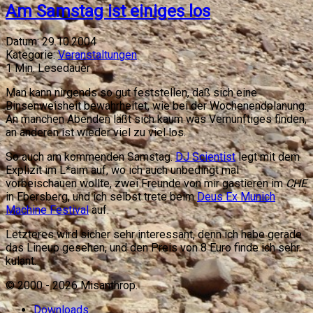
Am Samstag ist einiges los
Datum:
29.10.2004
Kategorie:
Veranstaltungen
1
Min. Lesedauer
Man kann nirgends so gut feststellen, daß sich eine
Binsenweisheit bewahrheitet, wie bei der Wochenendplanung:
An manchen Abenden läßt sich kaum was Vernünftiges finden,
an anderen ist wieder viel zu viel los.
So auch am kommenden Samstag.
DJ Scientist
legt mit dem
Explizit im L*aim auf, wo ich auch unbedingt mal
vorbeischauen wollte, zwei Freunde von mir gastieren im
CHE
in Ebersberg, und ich selbst trete beim
Deus Ex Munich
Machine Festival
auf.
Letzteres wird sicher sehr interessant, denn ich habe gerade
das Lineup gesehen, und den Preis von 8 Euro finde ich sehr
kulant.
© 2000 -
2026
Misanthrop.
Downloads