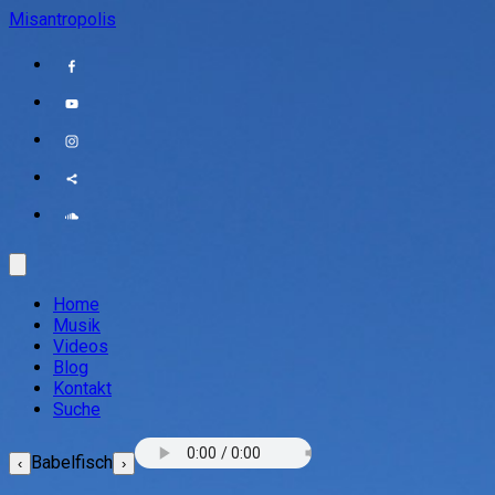
Misantropolis
Home
Musik
Videos
Blog
Kontakt
Suche
Babelfisch
‹
›