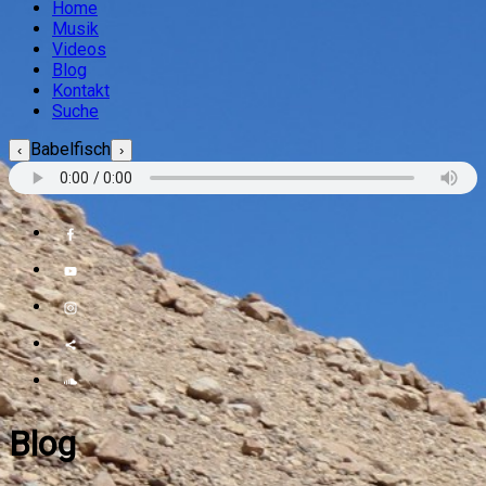
Home
Musik
Videos
Blog
Kontakt
Suche
Babelfisch
‹
›
Blog