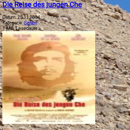
Die Reise des jungen Che
Datum:
25.11.2004
Kategorie:
Sehen
1
Min. Lesedauer