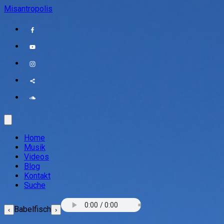
Misantropolis
Home
Musik
Videos
Blog
Kontakt
Suche
Babelfisch
‹
›