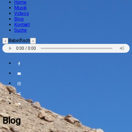
Home
Musik
Videos
Blog
Kontakt
Suche
Babelfisch
‹
›
Blog