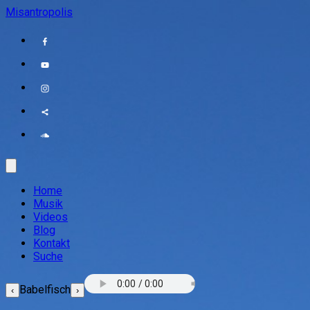
Misantropolis
Home
Musik
Videos
Blog
Kontakt
Suche
Babelfisch
‹
›