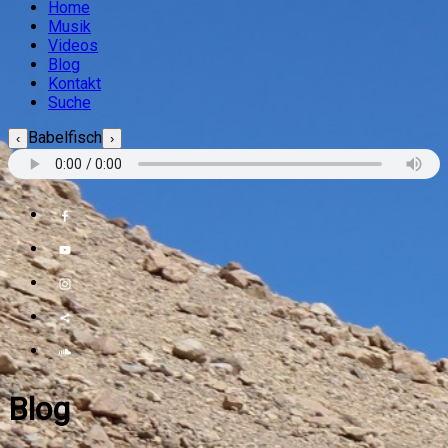
Home
Musik
Videos
Blog
Kontakt
Suche
Babelfisch
‹
›
Blog