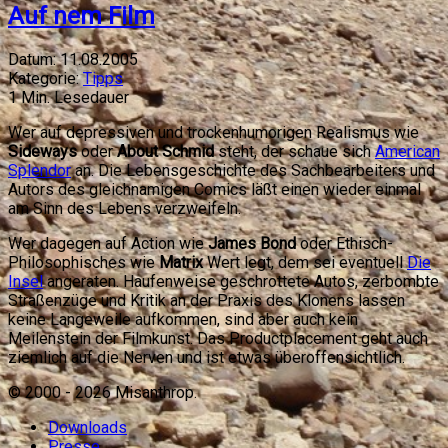
Auf nem Film
Datum:
11.08.2005
Kategorie:
Tipps
1
Min. Lesedauer
Wer auf depressiven und trockenhumorigen Realismus wie
Sideways
oder
About Schmid
steht, der schaue sich
American
Splendor
an. Die Lebensgeschichte des Sachbearbeiters und
Autors des gleichnamigen Comics läßt einen wieder einmal
am Sinn des Lebens verzweifeln.
Wer dagegen auf Action wie
James Bond
oder Ethisch-
Philosophisches wie
Matrix
Wert legt, dem sei eventuell
Die
Insel
angeraten. Haufenweise geschrottete Autos, zerbombte
Straßenzüge und Kritik an der Praxis des Klonens lassen
keine Langeweile aufkommen, sind aber auch kein
Meilenstein der Filmkunst. Das Productplacement geht auch
ziemlich auf die Nerven und ist etwas überoffensichtlich.
© 2000 -
2026
Misanthrop.
Downloads
Presse