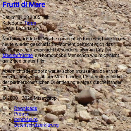
Frutti di Mare
Datum:
01.08.2005
Kategorie:
Tipps
1
Min. Lesedauer
Nachdem ich letzte Woche gar nicht im Kino war, habe ich es
heute wieder geschafft. Im Moment peitscht mich das
Kinoprogramm zwar nicht besonders, aber im City lief
Meeresfrüchte
, ein homophobe Menschen wie mich nicht
ganz geeigneter Film.
Aber nichtsdestotrotz war er schön anzusehen, da er von
einem Familienurlaub am Meer handelt, bei dem hinsichtlich
der partnerschaftlichen Orientierung einiges durcheinander
gerät.
© 2000 -
2026
Misanthrop.
Downloads
Presse
Impressum
Datenschutzerklärung