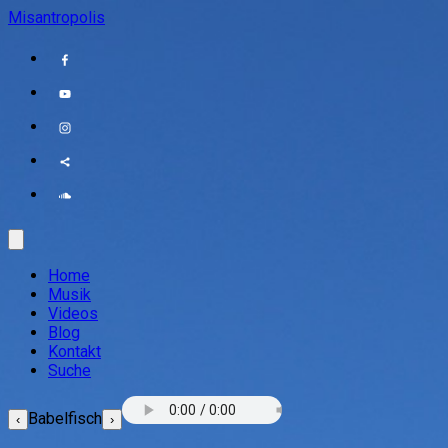
Misantropolis
Home
Musik
Videos
Blog
Kontakt
Suche
Babelfisch
‹
›