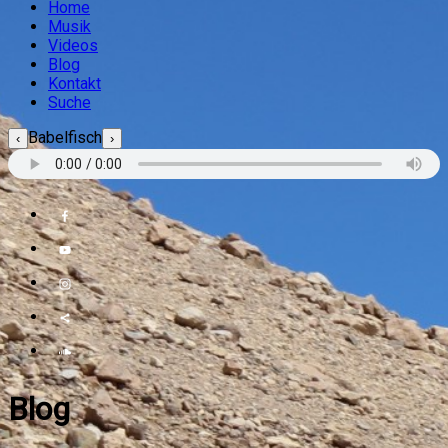
Home
Musik
Videos
Blog
Kontakt
Suche
Babelfisch
‹
›
Blog