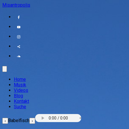
Misantropolis
Home
Musik
Videos
Blog
Kontakt
Suche
Babelfisch
‹
›