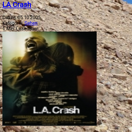
LA Crash
Datum:
05.10.2005
Kategorie:
Sehen
1
Min. Lesedauer