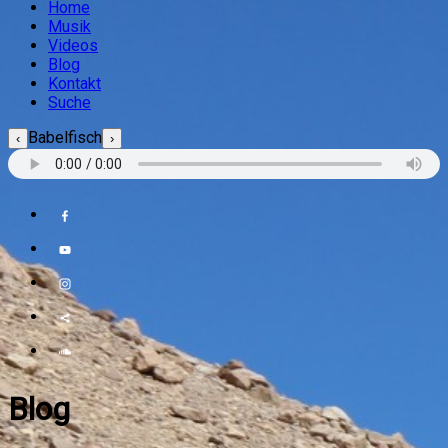
Home
Musik
Videos
Blog
Kontakt
Suche
Babelfisch
‹
›
Blog