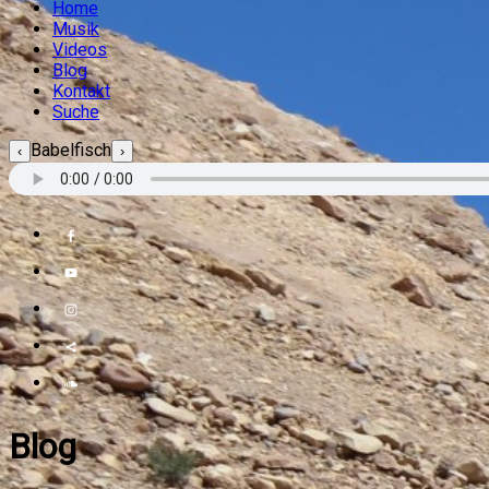
Home
Musik
Videos
Blog
Kontakt
Suche
Babelfisch
‹
›
Blog