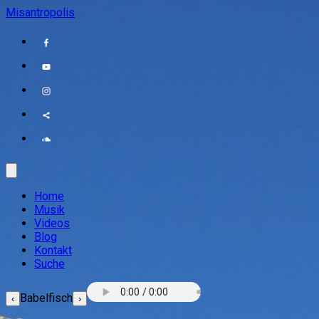
Misantropolis
Home
Musik
Videos
Blog
Kontakt
Suche
Babelfisch
‹
›