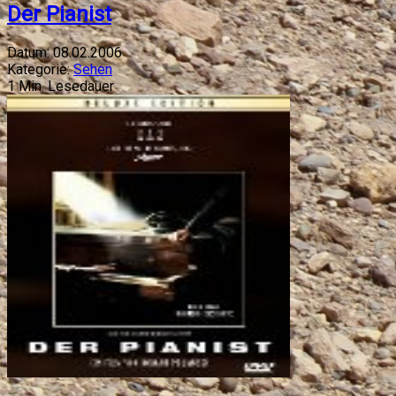
Der Pianist
Datum:
08.02.2006
Kategorie:
Sehen
1
Min. Lesedauer