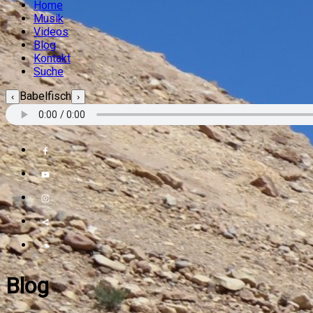
Home
Musik
Videos
Blog
Kontakt
Suche
Babelfisch
‹
›
Blog