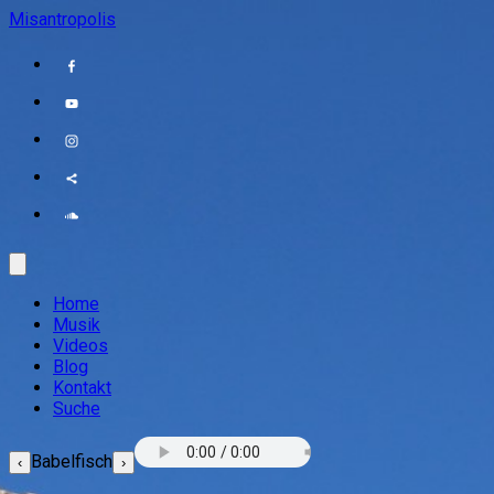
Misantropolis
Home
Musik
Videos
Blog
Kontakt
Suche
Babelfisch
‹
›