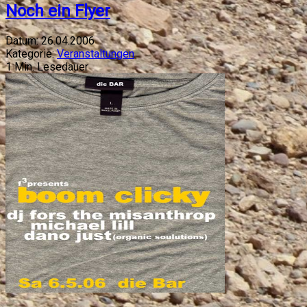
Noch ein Flyer
Datum:
26.04.2006
Kategorie:
Veranstaltungen
1
Min. Lesedauer