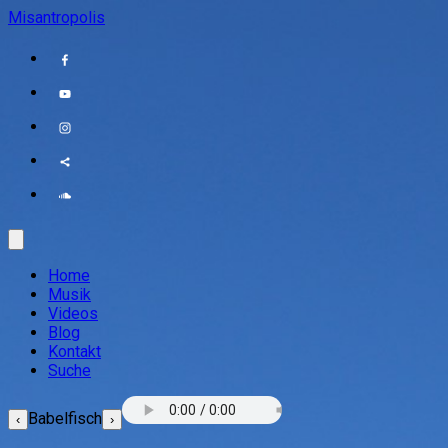
Misantropolis
Home
Musik
Videos
Blog
Kontakt
Suche
Babelfisch
‹
›