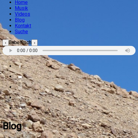
Home
Musik
Videos
Blog
Kontakt
Suche
Babelfisch
‹
›
Blog