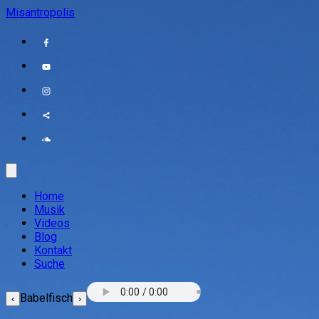
Misantropolis
Home
Musik
Videos
Blog
Kontakt
Suche
Babelfisch
‹
›