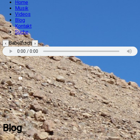
Home
Musik
Videos
Blog
Kontakt
Suche
Babelfisch
‹
›
Blog