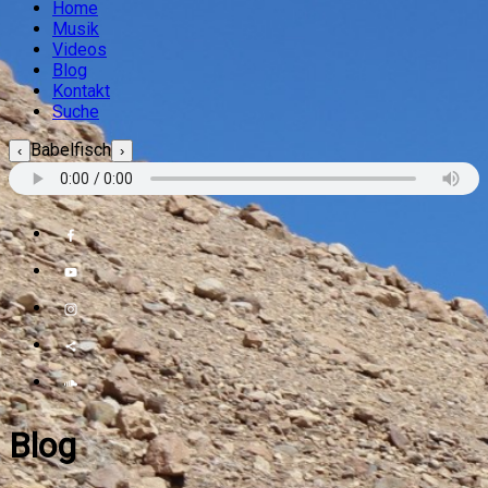
Home
Musik
Videos
Blog
Kontakt
Suche
Babelfisch
‹
›
Blog