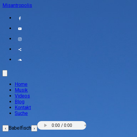
Misantropolis
Home
Musik
Videos
Blog
Kontakt
Suche
Babelfisch
‹
›