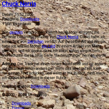
Chuck Norris
Datum:
11.12.2006
Kategorie:
Downloads
1
Min. Lesedauer
Wie
gestern
versprochen kommt heute (oder morgen) die
vertonte Lebensgeschichte von
Chuck Norris
. Dabei habe ich
einen Text von
Derschan
vertont. Auf dieselbe Art und Weise
habe ich letzten Monat
ein Lied
zu einem Artikel von Malte
gemacht, und ich denke, dass ich allein schon wegen dem
Vierfachsinn diese neue Serie "Seitensprünge" nennen werde.
Achtung:
Der Track hat einen hohen Trashfaktor und ist anders
als ich sonst schon anders bin. Wem das aber gefällt, kann
mir seinen Text schicken, und wenn er mir zusagt, dann mach
ich daraus einen Song in dieser Rubrik.
Wie immer unter
Downloads
.
© 2000 -
2026
Misanthrop.
Downloads
Presse