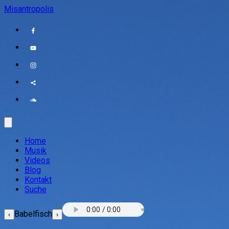
Misantropolis
Home
Musik
Videos
Blog
Kontakt
Suche
Babelfisch
‹
›