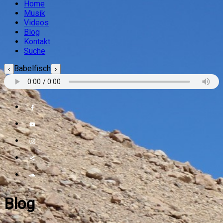
Home
Musik
Videos
Blog
Kontakt
Suche
Babelfisch
‹
›
Blog