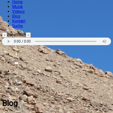
Home
Musik
Videos
Blog
Kontakt
Suche
Babelfisch
‹
›
Blog