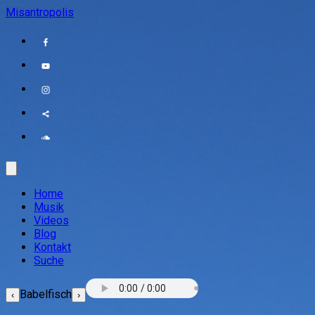
Misantropolis
Home
Musik
Videos
Blog
Kontakt
Suche
Babelfisch
‹
›