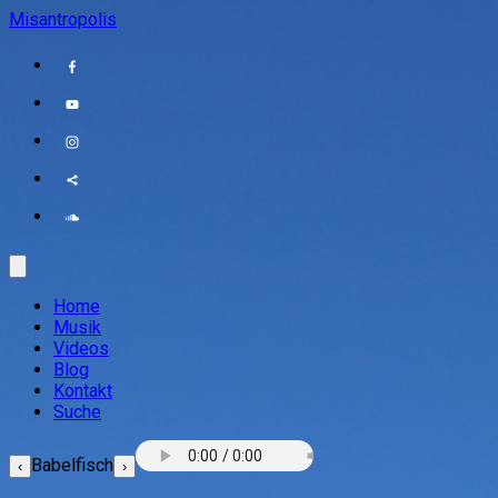
Misantropolis
Home
Musik
Videos
Blog
Kontakt
Suche
Babelfisch
‹
›