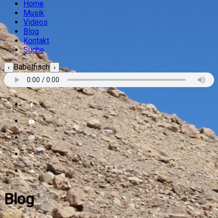
Home
Musik
Videos
Blog
Kontakt
Suche
Babelfisch
‹
›
Blog