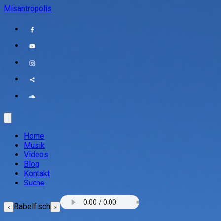
Misantropolis
Home
Musik
Videos
Blog
Kontakt
Suche
Babelfisch
‹
›