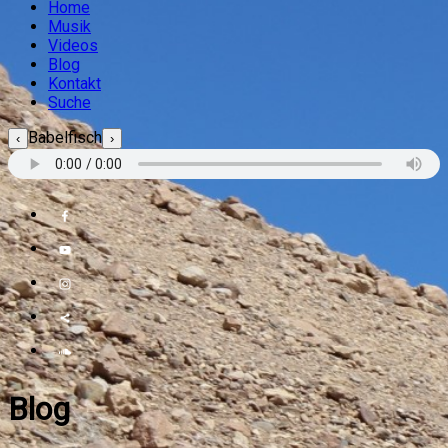
Home
Musik
Videos
Blog
Kontakt
Suche
Babelfisch
‹
›
Blog