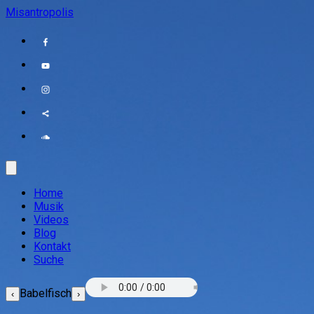
Misantropolis
Home
Musik
Videos
Blog
Kontakt
Suche
Babelfisch
‹
›