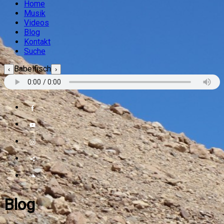
Home
Musik
Videos
Blog
Kontakt
Suche
Babelfisch
‹
›
Blog