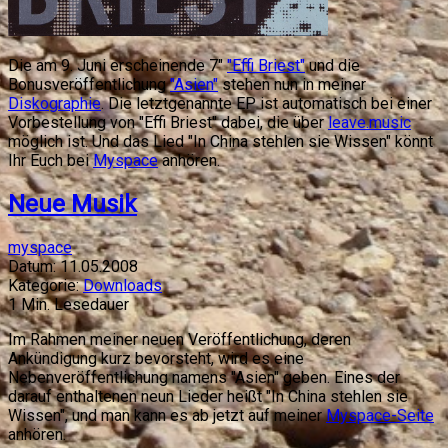
Die am 9. Juni erscheinende 7"
"Effi Briest"
und die
Bonusveröffentlichung
"Asien"
stehen nun in meiner
Diskographie
. Die letztgenannte EP ist automatisch bei einer
Vorbestellung von "Effi Briest" dabei, die über
leave.music
möglich ist. Und das Lied "In China stehlen sie Wissen" könnt
Ihr Euch bei
Myspace
anhören.
Neue Musik
myspace
Datum:
11.05.2008
Kategorie:
Downloads
1
Min. Lesedauer
Im Rahmen meiner neuen Veröffentlichung, deren
Ankündigung kurz bevorsteht, wird es eine
Nebenveröffentlichung namens "Asien" geben. Eines der
darauf enthaltenen neun Lieder heißt "In China stehlen sie
Wissen", und man kann es ab jetzt auf meiner
Myspace-Seite
anhören.