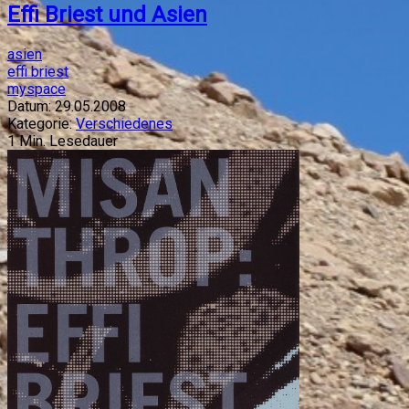
Effi Briest und Asien
asien
effi briest
myspace
Datum:
29.05.2008
Kategorie:
Verschiedenes
1
Min. Lesedauer