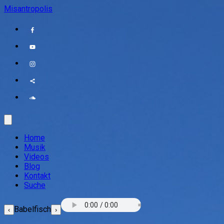
Misantropolis
Home
Musik
Videos
Blog
Kontakt
Suche
Babelfisch
‹
›