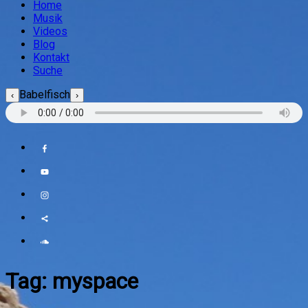
Home
Musik
Videos
Blog
Kontakt
Suche
Babelfisch
‹
›
Tag:
myspace