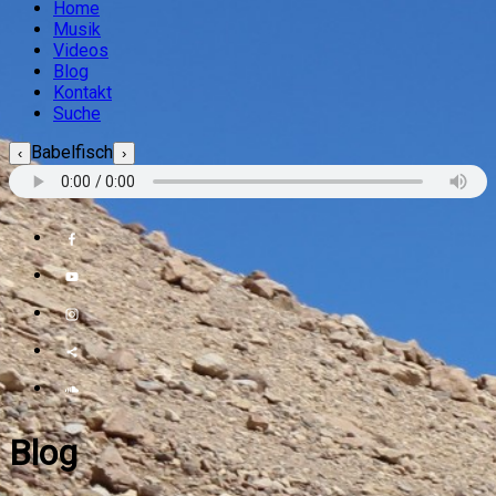
Home
Musik
Videos
Blog
Kontakt
Suche
Babelfisch
‹
›
Blog