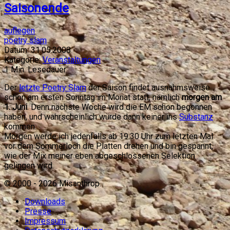
Saisonende
auflegen
poetry slam
Datum:
31.05.2008
Kategorie:
Veranstaltungen
1
Min. Lesedauer
Der
letzte Poetry Slam
der Saison findet ausnahmsweise
schon am ersten Sonntag im Monat statt, nämlich
morgen am
1. Juni
. Denn nächste Woche wird die EM schon begonnen
haben, und wahrscheinlich würde dann keiner ins
Substanz
kommen.
Morgen werde ich jedenfalls ab 19.30 Uhr zum letzten Mal
vor dem Sommerloch die Platten drehen und bin gespannt,
wie der Mix meiner eben abgeschlossenen Selektion
gelingen wird.
© 2000 -
2026
Misanthrop.
Downloads
Presse
Impressum