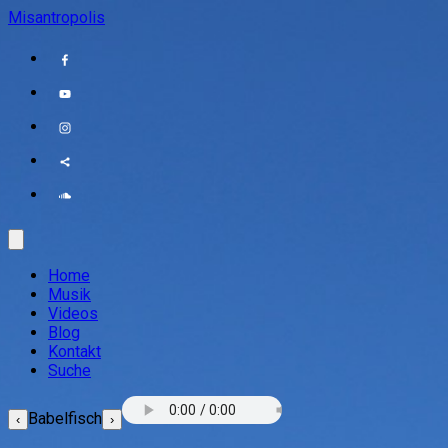
Misantropolis
Home
Musik
Videos
Blog
Kontakt
Suche
Babelfisch
‹
›