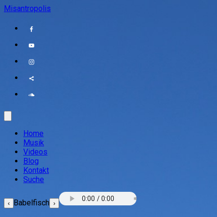
Misantropolis
Home
Musik
Videos
Blog
Kontakt
Suche
Babelfisch
‹
›