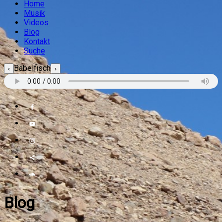
Home
Musik
Videos
Blog
Kontakt
Suche
Babelfisch
‹
›
Blog