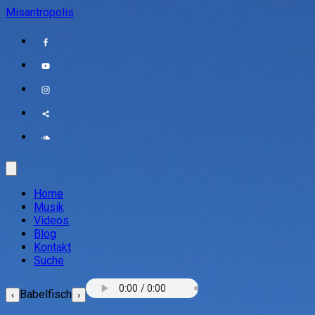
Misantropolis
Home
Musik
Videos
Blog
Kontakt
Suche
Babelfisch
‹
›