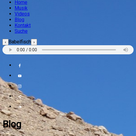
Home
Musik
Videos
Blog
Kontakt
Suche
Babelfisch
‹
›
Blog