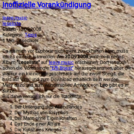
Inoffizielle Vorankündigung
leave.music
leseliste
Datum:
10.09.2008
Kategorie:
Tipps
1
Min. Lesedauer
Da ich mich vor Euphorie nicht mehr zurückhalten kann, muss
ich es einfach loswerden: Am
30.09.2008
wird mein neues
Album
"Leseliste"
auf
leave.music
erscheinen. Dort ist auch
schon die Vorabsingle
"Effi Briest"
herausgekommen, aber die
war nur ein kleiner Vorgeschmack auf die zwölf Songs, die
bald auf Vinyl und zum Download erhältlich sein werden.
Mehr dazu und zum wundervollen Artwork von
Leo
gibt es in
Kürze.
Bis dahin verrate ich nur die Trackliste:
Der Untergang des Abendlandes
Der Mythos von Sisyphos
Der Mann ohne Eigenschaften
Das Ende einer Affäre
Die Kunst des Krieges