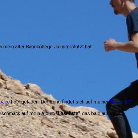
 mein alter Bandkollege Ju unterstützt hat.
pace
hochgeladen. Der Song findet sich auf meiner
"Asien EP"
,
rgeschmack auf mein Album
"Leseliste"
, das bald auf Vinyl