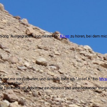
n Song "Ausgegraben" von meiner EP
Asien
zu hören, bei dem mich
as von mir vorzuspielen, und deshalb habe ich "Josef K." bei
Mys
haben dürften.
nte Titelname ist jedoch nur ein Hinweis und unbedeutender Vo