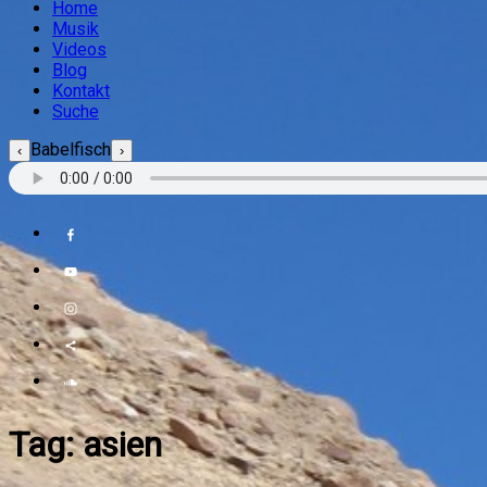
Home
Musik
Videos
Blog
Kontakt
Suche
Babelfisch
‹
›
Tag:
asien