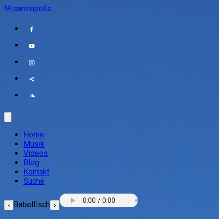
Misantropolis
Home
Musik
Videos
Blog
Kontakt
Suche
Babelfisch
‹
›