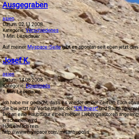
Ausgegraben
asien
Datum:
02.11.2008
Kategorie:
Verschiedenes
1
Min. Lesedauer
Auf meiner
Myspace-Seite
gibt es spontan seit eben jetzt de
Josef K.
asien
Datum:
14.08.2008
Kategorie:
Downloads
1
Min. Lesedauer
Ich habe mir gedacht, dass es wieder an der Zeit ist, Euch etw
die bis jetzt nur Vorbesteller der
"Effi Briest"
und Raubkopierer 
Der an eine Hauptfigur eines meiner Lieblingsautoren angeleh
erscheinen wird.
Hört einfach rein:
http://www.myspace.com/misantropolis