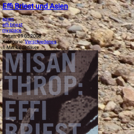
Effi Briest und Asien
asien
effi briest
myspace
Datum:
29.05.2008
Kategorie:
Verschiedenes
1
Min. Lesedauer