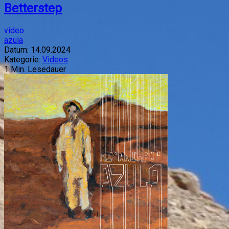
Betterstep
video
azula
Datum:
14.09.2024
Kategorie:
Videos
1
Min. Lesedauer