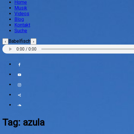
Home
Musik
Videos
Blog
Kontakt
Suche
Babelfisch
‹
›
Tag:
azula