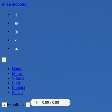
Misantropolis
Home
Musik
Videos
Blog
Kontakt
Suche
Babelfisch
‹
›