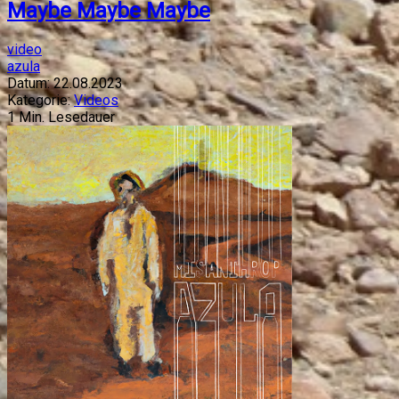
Maybe Maybe Maybe
video
azula
Datum:
22.08.2023
Kategorie:
Videos
1
Min. Lesedauer