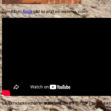
Zum Album
Azula
gibt es jetzt ein weiteres Video:
Ein Extradankeschön an
akalamala
, der mir mit der Postprodukt