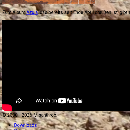
Zum Album
Azula
, das bereits seit Ende April draußen ist, gibt
© 2000 -
2026
Misanthrop.
Downloads