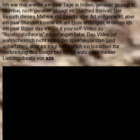
Ich war mal wieder ein paar Tage in Indien, genauer gesagt in
Mumbai, noch genauer gesagt im Stadtteil Borivali. Der
Besuch dieses Mal war mit Events aller Art vollgepackt, aber
ein paar Stunden konnte ich am Ende erübrigen, in denen ich
ein paar Bilder das ein Do it yourself-Video zu
"Relativtätstheorie" eingefangen habe. Das Video ist
wahrscheinlich nicht eines der spektakulärsten (und
schärfsten), aber es trägt hoffentlich ein bisschen zur
Verbreitung des Songs bei. Es ist wohl einer meiner
Lieblingsbeats von
aza
.