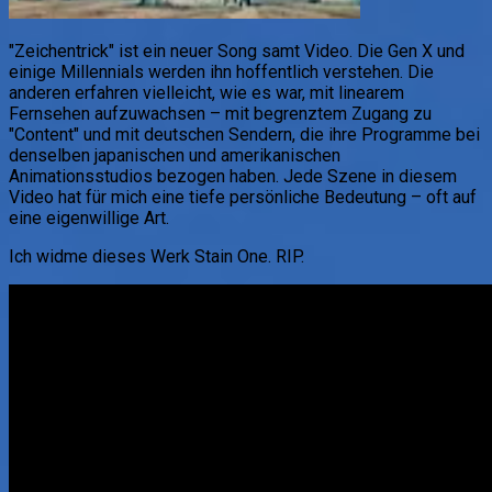
"Zeichentrick" ist ein neuer Song samt Video. Die Gen X und
einige Millennials werden ihn hoffentlich verstehen. Die
anderen erfahren vielleicht, wie es war, mit linearem
Fernsehen aufzuwachsen – mit begrenztem Zugang zu
"Content" und mit deutschen Sendern, die ihre Programme bei
denselben japanischen und amerikanischen
Animationsstudios bezogen haben. Jede Szene in diesem
Video hat für mich eine tiefe persönliche Bedeutung – oft auf
eine eigenwillige Art.
Ich widme dieses Werk Stain One. RIP.