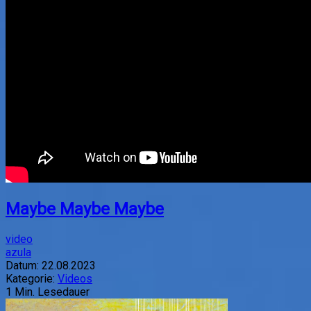
Maybe Maybe Maybe
video
azula
Datum:
22.08.2023
Kategorie:
Videos
1
Min. Lesedauer