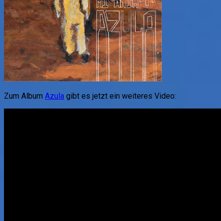
Zum Album
Azula
gibt es jetzt ein weiteres Video: