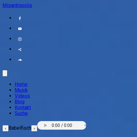
Misantropolis
Home
Musik
Videos
Blog
Kontakt
Suche
Babelfisch
‹
›