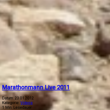
Marathonmann Live 2011
Datum:
23.01.2012
Kategorie:
Videos
1
Min. Lesedauer