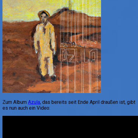
Zum Album
Azula
, das bereits seit Ende April draußen ist, gibt
es nun auch ein Video: