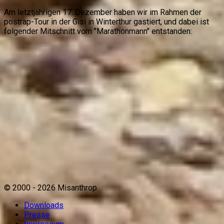
Am letztjährigen 17. Dezember haben wir im Rahmen der
postrap-Tour in der Gisi in Winterthur gastiert, und dabei ist
folgender Mitschnitt vom "Marathonmann" entstanden:
© 2000 -
2026
Misanthrop.
Downloads
Presse