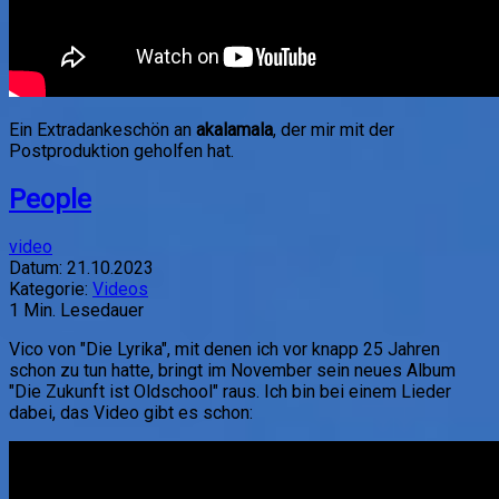
Ein Extradankeschön an
akalamala
, der mir mit der
Postproduktion geholfen hat.
People
video
Datum:
21.10.2023
Kategorie:
Videos
1
Min. Lesedauer
Vico von "Die Lyrika", mit denen ich vor knapp 25 Jahren
schon zu tun hatte, bringt im November sein neues Album
"Die Zukunft ist Oldschool" raus. Ich bin bei einem Lieder
dabei, das Video gibt es schon: