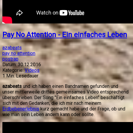
Pay No Attention - Ein einfaches Leben
azabeats
pay no attention
postrap
Datum:
30.12.2016
Kategorie:
Videos
1
Min. Lesedauer
azabeats
und ich haben einen Bandnamen gefunden und
unser mittlerweile drittes gemeinsames Video entsprechend
überschrieben. Der Song "Ein einfaches Leben" beschäftigt
sich mit den Gedanken, die ich mir nach meinem
Erdbebenerlebnis
kurz gemacht habe und der Frage, ob und
wie man sein Leben ändern kann oder sollte.