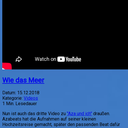
Wie das Meer
Datum:
15.12.2018
Kategorie:
Videos
1
Min. Lesedauer
Nun ist auch das dritte Video zu
"Aza und ich"
draußen.
Azabeats hat die Aufnahmen auf seiner kleinen
Hochzeitsreise gemacht, später den passenden Beat dafür