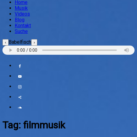
Home
Musik
Videos
Blog
Kontakt
Suche
Babelfisch
‹
›
Tag:
filmmusik