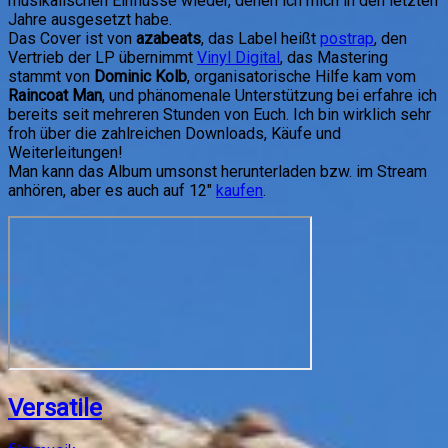
musikalischen Einflüsse wieder, denen ich mich in den letzten
Jahre ausgesetzt habe.
Das Cover ist von
azabeats
, das Label heißt
postrap
, den
Vertrieb der LP übernimmt
Vinyl Digital
, das Mastering
stammt von
Dominic Kolb
, organisatorische Hilfe kam vom
Raincoat Man
, und phänomenale Unterstützung bei erfahre ich
bereits seit mehreren Stunden von Euch. Ich bin wirklich sehr
froh über die zahlreichen Downloads, Käufe und
Weiterleitungen!
Man kann das Album umsonst herunterladen bzw. im Stream
anhören, aber es auch auf 12"
kaufen
.
Versatile