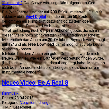
"Filmmusik"
. Das Ganze wird ungefähr folgendermaßen
ablaufen:
Die (Vor-)bestellung der auf
200 Stück
limitierten LPs läuft
exklusiv über
Vinyl Digital
, und die
ersten 50 Besteller
bekommen ein Filmplakat dazu, analog zu dem oben
abgebildeten. Dann wird es bis zur offiziellen
Veröffentlichung noch
ein paar Aktionen
geben, die ich an
dieser Stelle noch nicht verraten kann. Und dann erscheint
letztendlich das Album
am 20. Oktober
. Physisch wie gesagt
auf 12"
und als
Free Download
, damit möglichst viele Leute
reinhören können.
Ich habe bei dem Album ein gutes Gefühl und würde mich
freuen, wenn es wie ein Lauffeuer Verbreitung finden würde.
(Und auch wenn ich es nicht darauf angelegt habe: Man muss
sich beim Anhören nicht so anstrengen, da es sich nur um
Instrumentale handelt.)
Neues Video: Be A Real G
filmmusik
Datum:
23.04.2013
Kategorie:
Veröffentlichungen
1
Min. Lesedauer