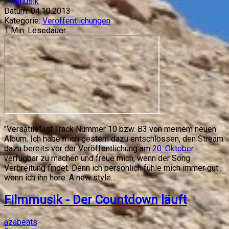
filmmusik
Datum:
04.10.2013
Kategorie:
Veröffentlichungen
1
Min. Lesedauer
"Versatile" ist Track Nummer 10 bzw. B3 von meinem neuen
Album. Ich habe mich gestern dazu entschlossen, den Stream
dazu bereits vor der Veröffentlichung am
20. Oktober
verfügbar zu machen und freue mich, wenn der Song
Verbreitung findet. Denn ich persönlich fühle mich immer gut
wenn ich ihn höre. A new style...
Filmmusik - Der Countdown läuft
azabeats