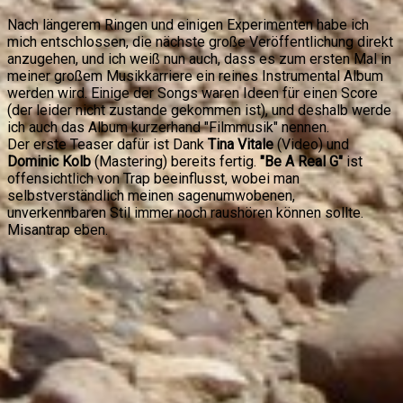
Nach längerem Ringen und einigen Experimenten habe ich
mich entschlossen, die nächste große Veröffentlichung direkt
anzugehen, und ich weiß nun auch, dass es zum ersten Mal in
meiner großem Musikkarriere ein reines Instrumental Album
werden wird. Einige der Songs waren Ideen für einen Score
(der leider nicht zustande gekommen ist), und deshalb werde
ich auch das Album kurzerhand "Filmmusik" nennen.
Der erste Teaser dafür ist Dank
Tina Vitale
(Video) und
Dominic Kolb
(Mastering) bereits fertig.
"Be A Real G"
ist
offensichtlich von Trap beeinflusst, wobei man
selbstverständlich meinen sagenumwobenen,
unverkennbaren Stil immer noch raushören können sollte.
Misantrap eben.