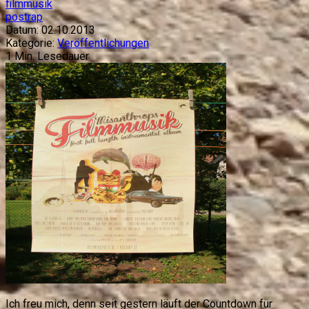
filmmusik
postrap
Datum:
02.10.2013
Kategorie:
Veröffentlichungen
1
Min. Lesedauer
Ich freu mich, denn seit gestern läuft der Countdown für