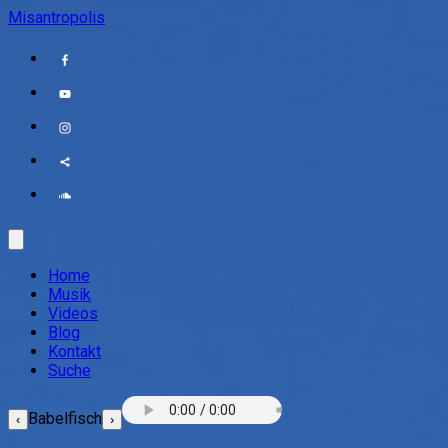
Misantropolis
Home
Musik
Videos
Blog
Kontakt
Suche
Babelfisch
‹
›